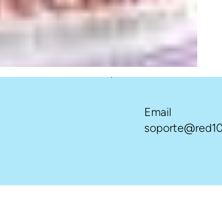
Email
soporte@red10