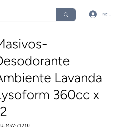
Iniciar sesión
Masivos-
Desodorante
Ambiente Lavanda
Lysoform 360cc x
12
SKU
U:
MSV-71210
MSV-
71210