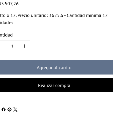
io
43.507,26
lto x 12. Precio unitario: 3625.6 - Cantidad minima 12
idades
ntidad
Agregar al carrito
Realizar compra