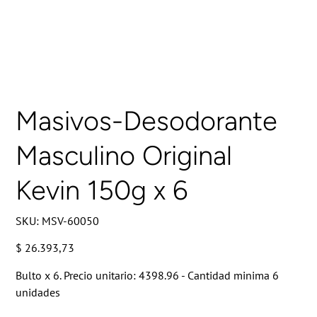
Masivos-Desodorante
Masculino Original
Kevin 150g x 6
SKU
SKU:
MSV-60050
MSV-
60050
Precio
$ 26.393,73
Bulto x 6. Precio unitario: 4398.96 - Cantidad minima 6
unidades