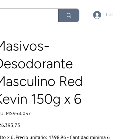
Iniciar sesión
Masivos-
Desodorante
Masculino Red
Kevin 150g x 6
SKU
U:
MSV-60037
MSV-
60037
io
26.393,73
lto x 6. Precio unitario: 4398.96 - Cantidad minima 6