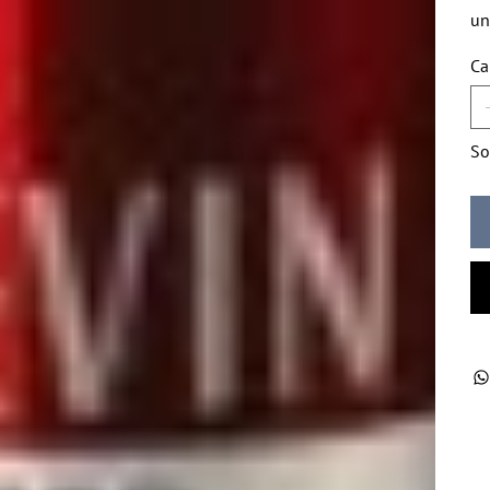
un
Ca
So