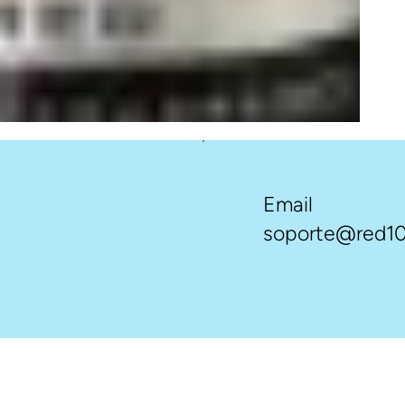
Email
soporte@red10