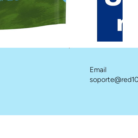
Email
soporte@red10