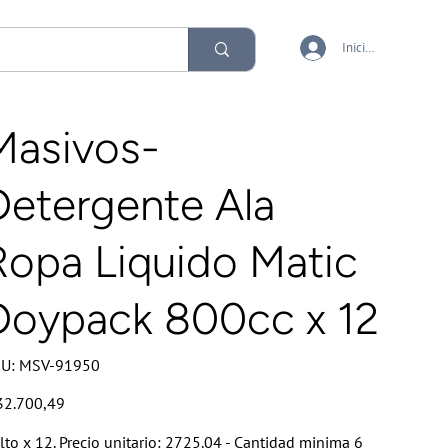
Iniciar sesión
Masivos-
Detergente Ala
Ropa Liquido Matic
Doypack 800cc x 12
SKU
U:
MSV-91950
MSV-
91950
io
32.700,49
lto x 12. Precio unitario: 2725.04 - Cantidad minima 6