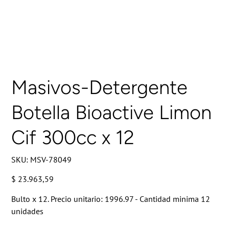
Masivos-Detergente
Botella Bioactive Limon
Cif 300cc x 12
SKU
SKU:
MSV-78049
MSV-
78049
Precio
$ 23.963,59
Bulto x 12. Precio unitario: 1996.97 - Cantidad minima 12
unidades