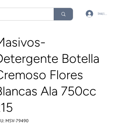
Iniciar sesión
Masivos-
Detergente Botella
Cremoso Flores
Blancas Ala 750cc
x15
SKU
U:
MSV-79490
MSV-
79490