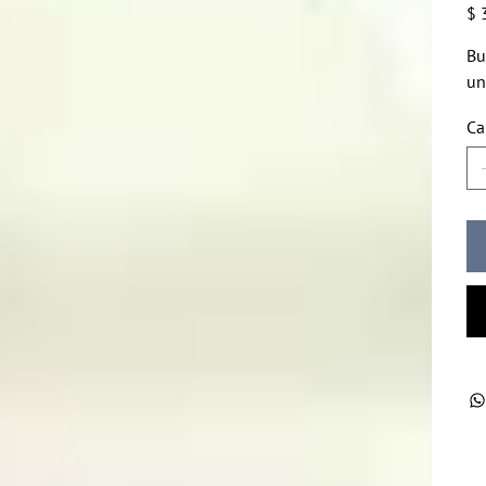
Prec
$ 
Bu
un
Ca