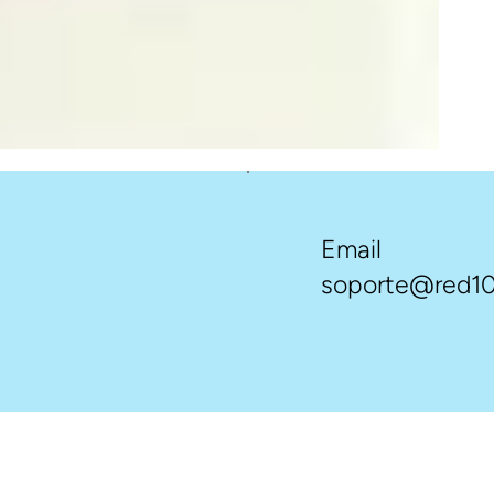
Email
soporte@red10