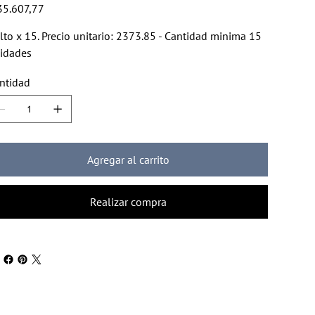
io
35.607,77
lto x 15. Precio unitario: 2373.85 - Cantidad minima 15
idades
ntidad
Agregar al carrito
Realizar compra