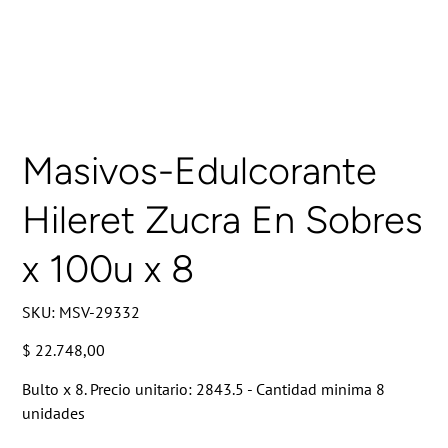
Masivos-Edulcorante
Hileret Zucra En Sobres
x 100u x 8
SKU
SKU:
MSV-29332
MSV-
29332
Precio
$ 22.748,00
Bulto x 8. Precio unitario: 2843.5 - Cantidad minima 8
unidades