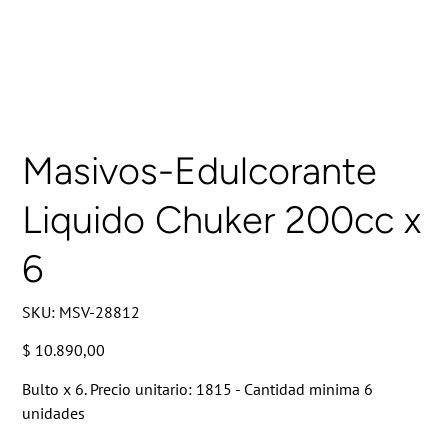
Masivos-Edulcorante
Liquido Chuker 200cc x
6
SKU
SKU:
MSV-28812
MSV-
28812
Precio
$ 10.890,00
Bulto x 6. Precio unitario: 1815 - Cantidad minima 6
unidades