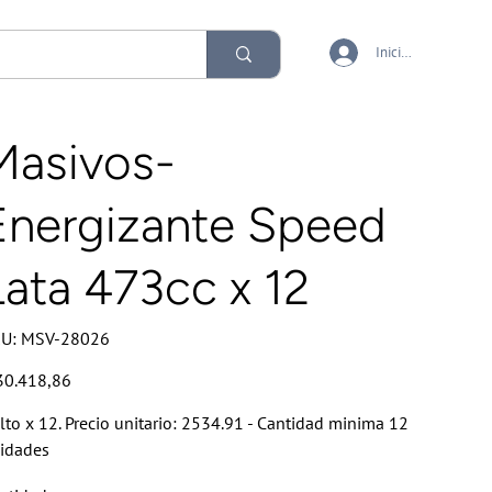
Iniciar sesión
Masivos-
Energizante Speed
Lata 473cc x 12
SKU
U:
MSV-28026
MSV-
28026
io
30.418,86
lto x 12. Precio unitario: 2534.91 - Cantidad minima 12
idades