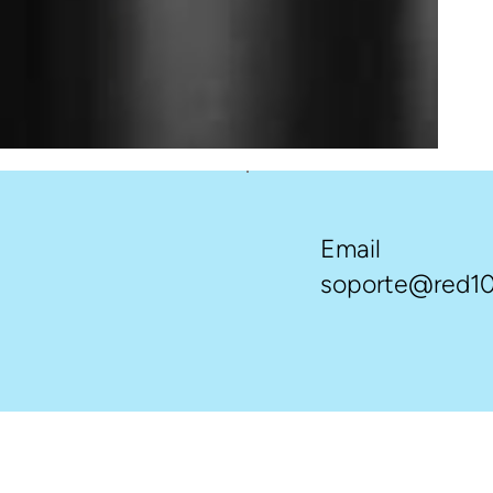
Email
soporte@red10