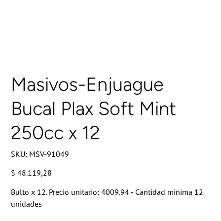
Masivos-Enjuague
Bucal Plax Soft Mint
250cc x 12
SKU
SKU:
MSV-91049
MSV-
91049
Precio
$ 48.119,28
Bulto x 12. Precio unitario: 4009.94 - Cantidad minima 12
unidades