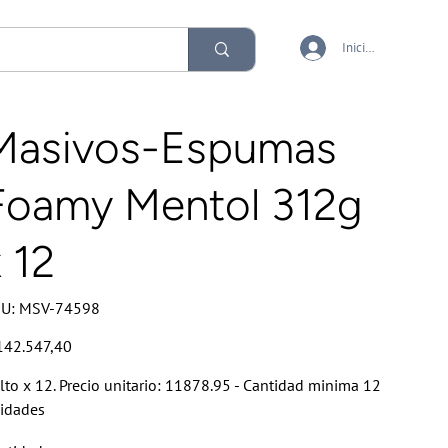
Iniciar sesión
Masivos-Espumas
Foamy Mentol 312g
 12
SKU
U:
MSV-74598
MSV-
74598
io
142.547,40
lto x 12. Precio unitario: 11878.95 - Cantidad minima 12
idades