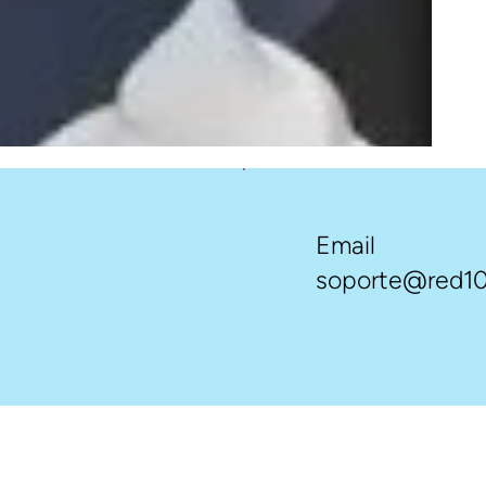
Email
soporte@red10