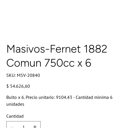
Masivos-Fernet 1882
Comun 750cc x 6
SKU
SKU:
MSV-20840
MSV-
20840
Precio
$ 54.626,60
Bulto x 6. Precio unitario: 9104.43 - Cantidad minima 6
unidades
Cantidad