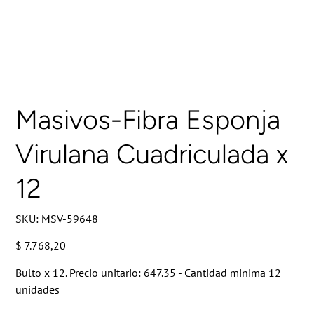
Masivos-Fibra Esponja
Virulana Cuadriculada x
12
SKU
SKU:
MSV-59648
MSV-
59648
Precio
$ 7.768,20
Bulto x 12. Precio unitario: 647.35 - Cantidad minima 12
unidades