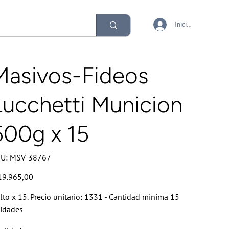
Iniciar sesión
Masivos-Fideos
Lucchetti Municion
500g x 15
SKU
U:
MSV-38767
MSV-
38767
io
19.965,00
lto x 15. Precio unitario: 1331 - Cantidad minima 15
idades