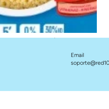
Email
soporte@red10