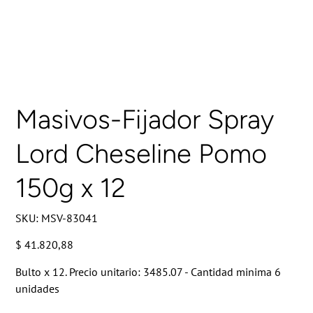
Masivos-Fijador Spray
Lord Cheseline Pomo
150g x 12
SKU
SKU:
MSV-83041
MSV-
83041
Precio
$ 41.820,88
Bulto x 12. Precio unitario: 3485.07 - Cantidad minima 6
unidades