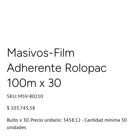
Masivos-Film
Adherente Rolopac
100m x 30
SKU
SKU:
MSV-80210
MSV-
80210
Precio
$ 103.743,58
Bulto x 30. Precio unitario: 3458.12 - Cantidad minima 30
unidades