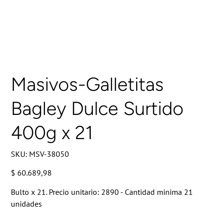
Masivos-Galletitas
Bagley Dulce Surtido
400g x 21
SKU
SKU:
MSV-38050
MSV-
38050
Precio
$ 60.689,98
Bulto x 21. Precio unitario: 2890 - Cantidad minima 21
unidades