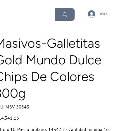
Iniciar sesión
Masivos-Galletitas
Gold Mundo Dulce
Chips De Colores
300g
SKU
U:
MSV-50543
MSV-
50543
io
14.341,16
lto x 10. Precio unitario: 1434.12 - Cantidad minima 16