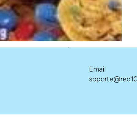
Email
soporte@red10