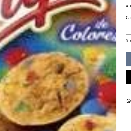
un
Ca
So