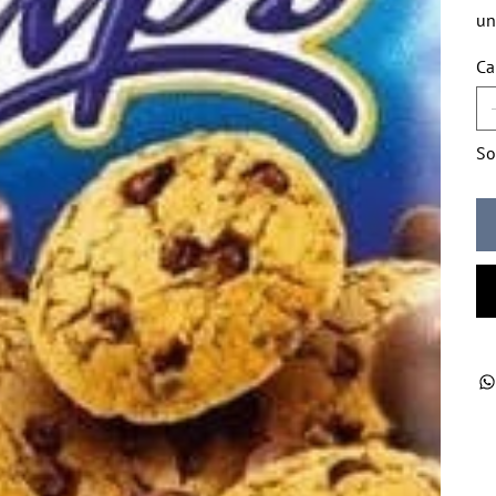
un
Ca
So