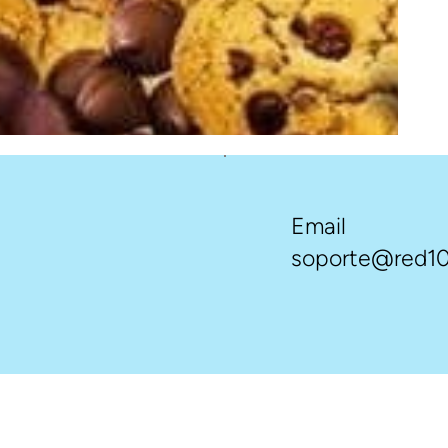
Email
soporte@red10