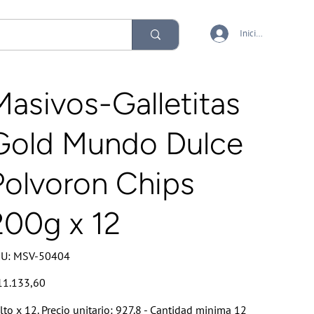
Iniciar sesión
Masivos-Galletitas
Gold Mundo Dulce
Polvoron Chips
200g x 12
SKU
U:
MSV-50404
MSV-
50404
io
11.133,60
lto x 12. Precio unitario: 927.8 - Cantidad minima 12