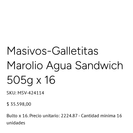
Masivos-Galletitas
Marolio Agua Sandwich
505g x 16
SKU
SKU:
MSV-424114
MSV-
424114
Precio
$ 35.598,00
Bulto x 16. Precio unitario: 2224.87 - Cantidad minima 16
unidades