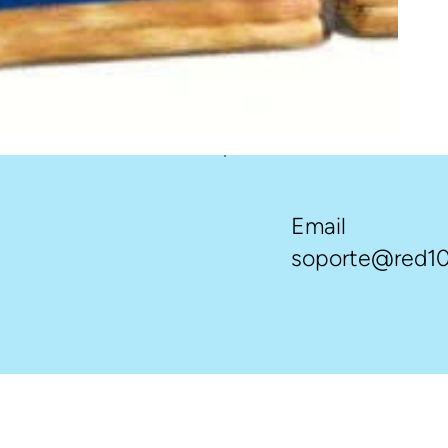
Email
soporte@red10