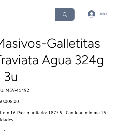
Iniciar sesión
Masivos-Galletitas
Traviata Agua 324g
x 3u
SKU
U:
MSV-41492
MSV-
41492
io
30.008,00
lto x 16. Precio unitario: 1875.5 - Cantidad minima 16
idades