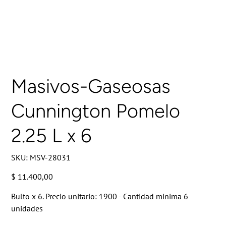
Masivos-Gaseosas
Cunnington Pomelo
2.25 L x 6
SKU
SKU:
MSV-28031
MSV-
28031
Precio
$ 11.400,00
Bulto x 6. Precio unitario: 1900 - Cantidad minima 6
unidades