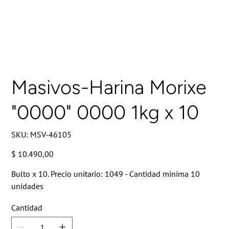
Masivos-Harina Morixe
"0000" 0000 1kg x 10
SKU
SKU:
MSV-46105
MSV-
46105
Precio
$ 10.490,00
Bulto x 10. Precio unitario: 1049 - Cantidad minima 10
unidades
Cantidad