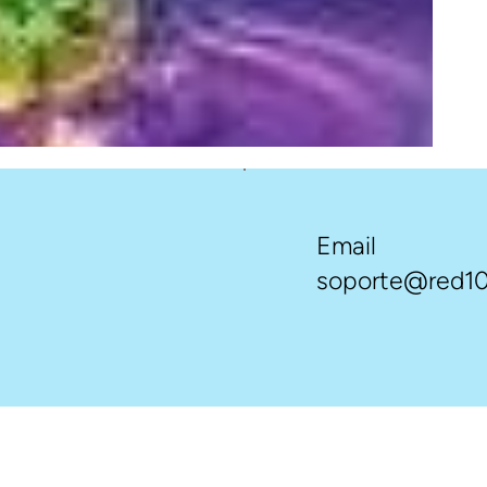
Email
soporte@red10