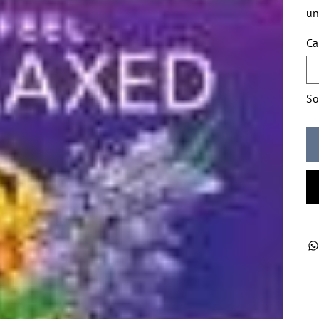
un
Ca
So