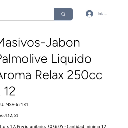
Iniciar sesión
Masivos-Jabon
Palmolive Liquido
Aroma Relax 250cc
 12
SKU
U:
MSV-62181
MSV-
62181
io
36.432,61
lto x 12. Precio unitario: 3036.05 - Cantidad minima 12