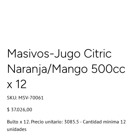
Masivos-Jugo Citric
Naranja/Mango 500cc
x 12
SKU
SKU:
MSV-70061
MSV-
70061
Precio
$ 37.026,00
Bulto x 12. Precio unitario: 3085.5 - Cantidad minima 12
unidades