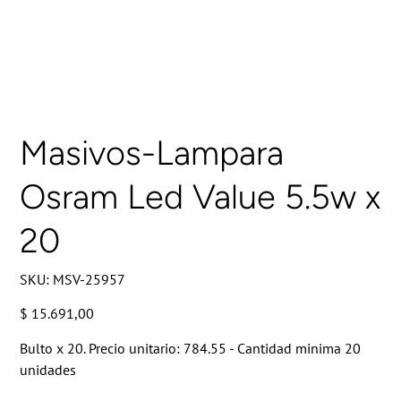
Masivos-Lampara
Osram Led Value 5.5w x
20
SKU
SKU:
MSV-25957
MSV-
25957
Precio
$ 15.691,00
Bulto x 20. Precio unitario: 784.55 - Cantidad minima 20
unidades