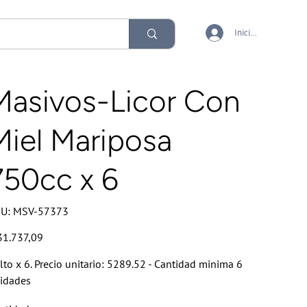
Iniciar sesión
Masivos-Licor Con
Miel Mariposa
750cc x 6
SKU
U:
MSV-57373
MSV-
57373
io
31.737,09
lto x 6. Precio unitario: 5289.52 - Cantidad minima 6
idades