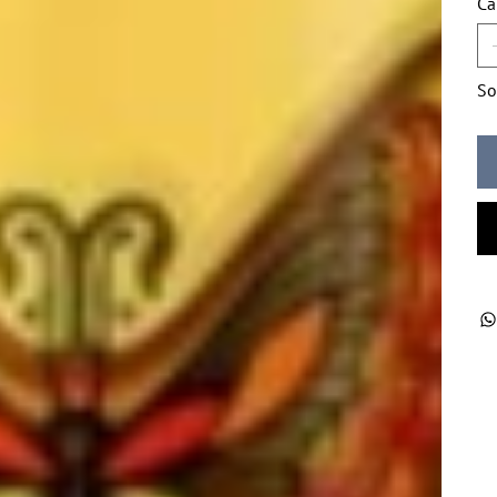
Ca
So