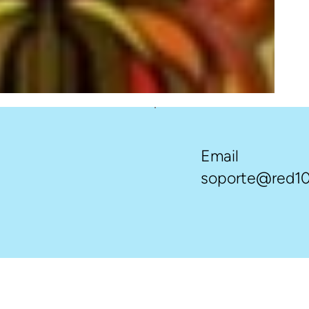
Email
soporte@red10