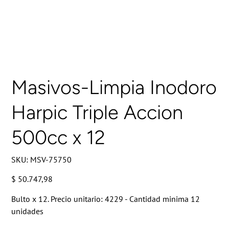
Masivos-Limpia Inodoro
Harpic Triple Accion
500cc x 12
SKU
SKU:
MSV-75750
MSV-
75750
Precio
$ 50.747,98
Bulto x 12. Precio unitario: 4229 - Cantidad minima 12
unidades