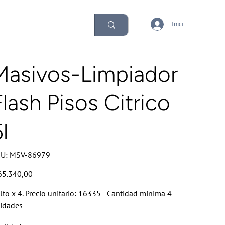
Iniciar sesión
Masivos-Limpiador
Flash Pisos Citrico
l
SKU
U:
MSV-86979
MSV-
86979
io
65.340,00
lto x 4. Precio unitario: 16335 - Cantidad minima 4
idades