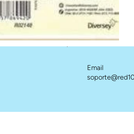
Email
soporte@red10