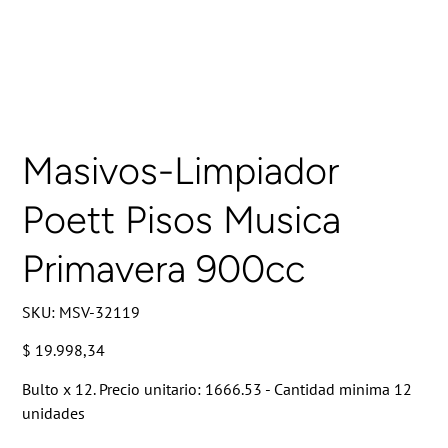
Masivos-Limpiador
Poett Pisos Musica
Primavera 900cc
SKU
SKU:
MSV-32119
MSV-
32119
Precio
$ 19.998,34
Bulto x 12. Precio unitario: 1666.53 - Cantidad minima 12
unidades