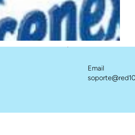
Email
soporte@red10