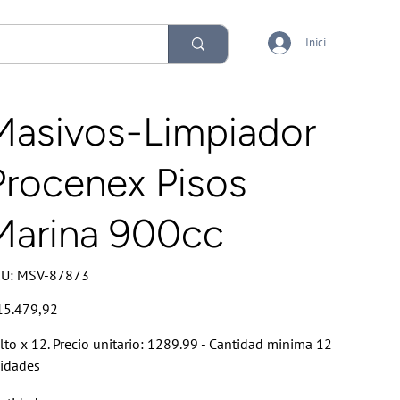
Iniciar sesión
Masivos-Limpiador
Procenex Pisos
Marina 900cc
SKU
U:
MSV-87873
MSV-
87873
io
15.479,92
lto x 12. Precio unitario: 1289.99 - Cantidad minima 12
idades