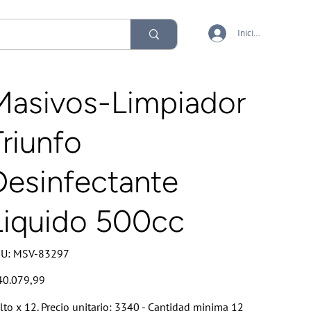
Iniciar sesión
Masivos-Limpiador
Triunfo
Desinfectante
Liquido 500cc
SKU
U:
MSV-83297
MSV-
83297
io
40.079,99
lto x 12. Precio unitario: 3340 - Cantidad minima 12