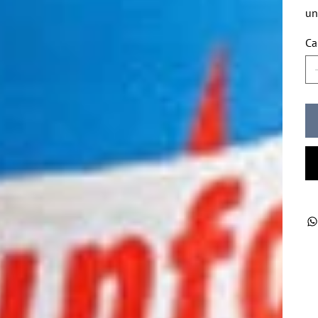
un
Ca