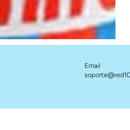
Email
soporte@red10