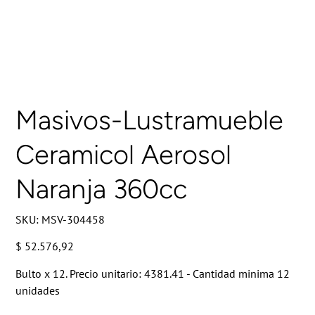
Masivos-Lustramueble
Ceramicol Aerosol
Naranja 360cc
SKU
SKU:
MSV-304458
MSV-
304458
Precio
$ 52.576,92
Bulto x 12. Precio unitario: 4381.41 - Cantidad minima 12
unidades