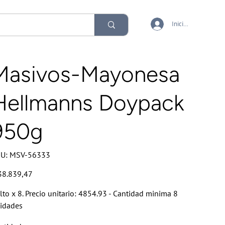
Iniciar sesión
Masivos-Mayonesa
Hellmanns Doypack
950g
SKU
U:
MSV-56333
MSV-
56333
io
38.839,47
lto x 8. Precio unitario: 4854.93 - Cantidad minima 8
idades