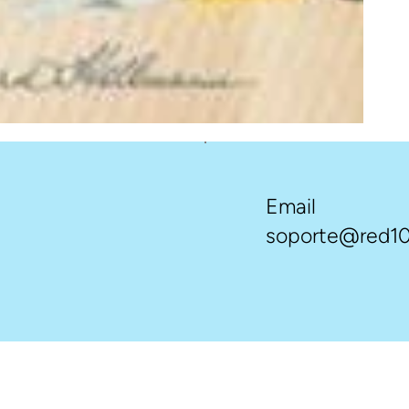
Email
soporte@red10