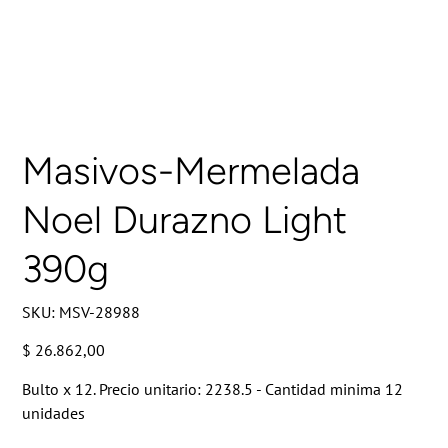
Masivos-Mermelada
Noel Durazno Light
390g
SKU
SKU:
MSV-28988
MSV-
28988
Precio
$ 26.862,00
Bulto x 12. Precio unitario: 2238.5 - Cantidad minima 12
unidades