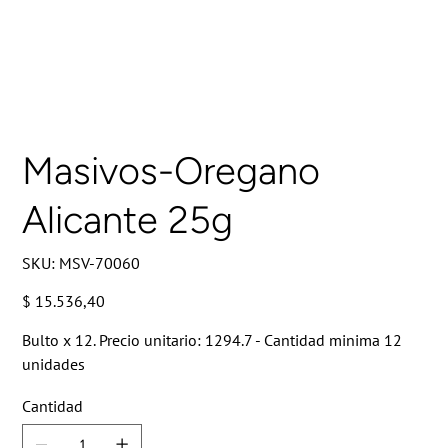
Masivos-Oregano
Alicante 25g
SKU
SKU:
MSV-70060
MSV-
70060
Precio
$ 15.536,40
Bulto x 12. Precio unitario: 1294.7 - Cantidad minima 12
unidades
Cantidad