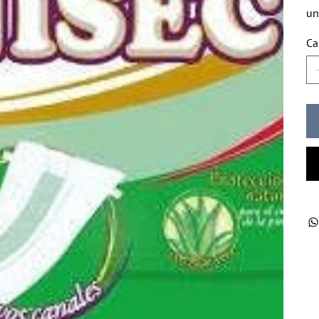
un
Ca