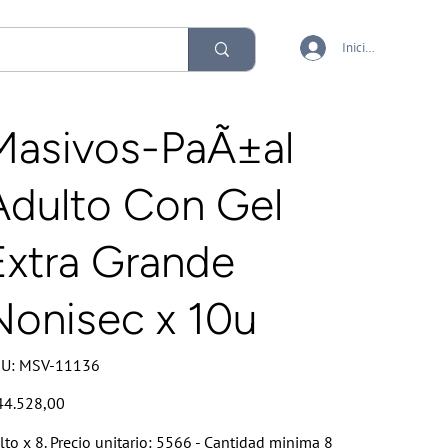
Iniciar sesión
Masivos-PaÃ±al
Adulto Con Gel
Extra Grande
Nonisec x 10u
SKU
U:
MSV-11136
MSV-
11136
io
44.528,00
lto x 8. Precio unitario: 5566 - Cantidad minima 8