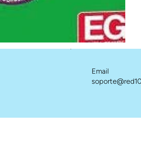
Email
soporte@red10