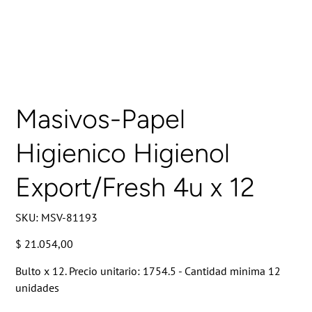
Masivos-Papel
Higienico Higienol
Export/Fresh 4u x 12
SKU
SKU:
MSV-81193
MSV-
81193
Precio
$ 21.054,00
Bulto x 12. Precio unitario: 1754.5 - Cantidad minima 12
unidades