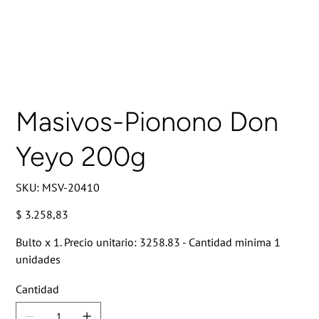
Masivos-Pionono Don
Yeyo 200g
SKU
SKU:
MSV-20410
MSV-
20410
Precio
$ 3.258,83
Bulto x 1. Precio unitario: 3258.83 - Cantidad minima 1
unidades
Cantidad