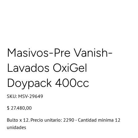
Masivos-Pre Vanish-
Lavados OxiGel
Doypack 400cc
SKU
SKU:
MSV-29649
MSV-
29649
Precio
$ 27.480,00
Bulto x 12. Precio unitario: 2290 - Cantidad minima 12
unidades