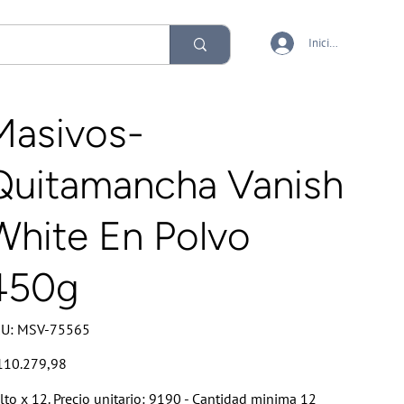
Iniciar sesión
Masivos-
Quitamancha Vanish
White En Polvo
450g
SKU
U:
MSV-75565
MSV-
75565
io
110.279,98
lto x 12. Precio unitario: 9190 - Cantidad minima 12