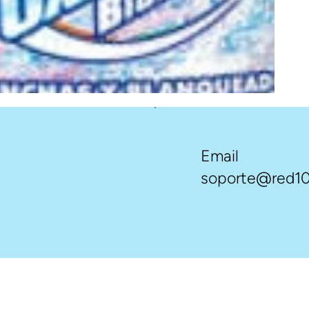
Email
soporte@red10