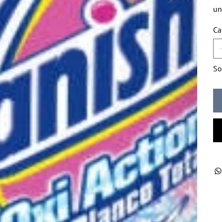
un
Ca
So