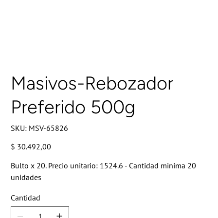
Masivos-Rebozador
Preferido 500g
SKU
SKU:
MSV-65826
MSV-
65826
Precio
$ 30.492,00
Bulto x 20. Precio unitario: 1524.6 - Cantidad minima 20
unidades
Cantidad