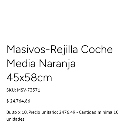
Masivos-Rejilla Coche
Media Naranja
45x58cm
SKU
SKU:
MSV-73571
MSV-
73571
Precio
$ 24.764,86
Bulto x 10. Precio unitario: 2476.49 - Cantidad minima 10
unidades