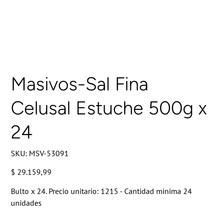
Masivos-Sal Fina
Celusal Estuche 500g x
24
SKU
SKU:
MSV-53091
MSV-
53091
Precio
$ 29.159,99
Bulto x 24. Precio unitario: 1215 - Cantidad minima 24
unidades