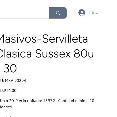
Iniciar sesión
Masivos-Servilleta
Clasica Sussex 80u
x 30
SKU
U:
MSV-90894
MSV-
90894
io
47.916,00
lto x 30. Precio unitario: 1597.2 - Cantidad minima 10
idades