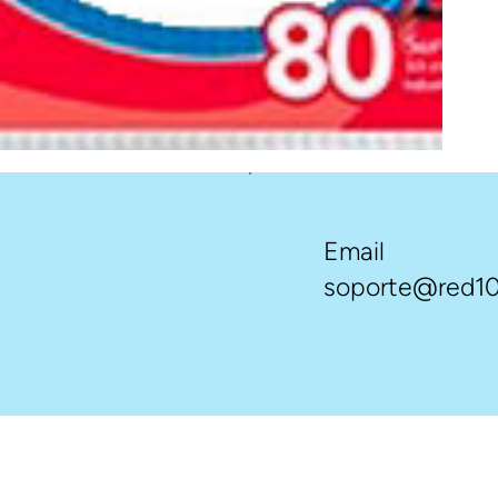
Email
soporte@red10