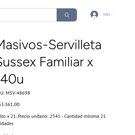
Iniciar sesión
Masivos-Servilleta
Sussex Familiar x
140u
SKU
U:
MSV-48698
MSV-
48698
io
53.361,00
lto x 21. Precio unitario: 2541 - Cantidad minima 21
idades