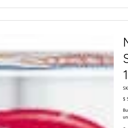
SK
Prec
$ 
Bu
un