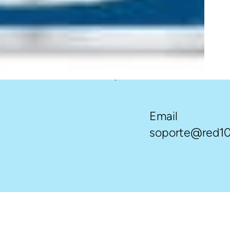
Email
soporte@red10