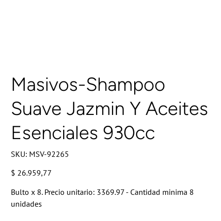
Masivos-Shampoo
Suave Jazmin Y Aceites
Esenciales 930cc
SKU
SKU:
MSV-92265
MSV-
92265
Precio
$ 26.959,77
Bulto x 8. Precio unitario: 3369.97 - Cantidad minima 8
unidades