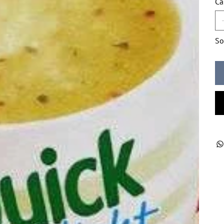
Ca
So