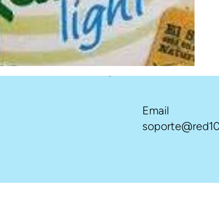
Email
soporte@red10