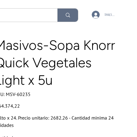
Iniciar sesión
Masivos-Sopa Knorr
Quick Vegetales
Light x 5u
SKU
U:
MSV-60235
MSV-
60235
io
64.374,22
lto x 24. Precio unitario: 2682.26 - Cantidad minima 24
idades