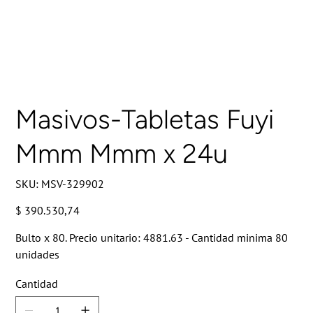
Masivos-Tabletas Fuyi
Mmm Mmm x 24u
SKU
SKU:
MSV-329902
MSV-
329902
Precio
$ 390.530,74
Bulto x 80. Precio unitario: 4881.63 - Cantidad minima 80
unidades
Cantidad