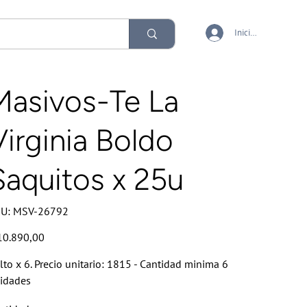
Iniciar sesión
Masivos-Te La
Virginia Boldo
Saquitos x 25u
SKU
U:
MSV-26792
MSV-
26792
io
10.890,00
lto x 6. Precio unitario: 1815 - Cantidad minima 6
idades