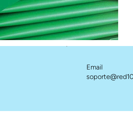
Email
soporte@red10